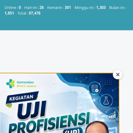
Online :
0
Hari ini :
26
Kemarin :
301
Minggu ini :
1,303
Bulan ini :
1,851
Total :
97,478
✕