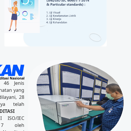
t 46 Jenis
ehatan yang
layani, 28
anya telah
DITASI
I ISO/IEC
017 oleh