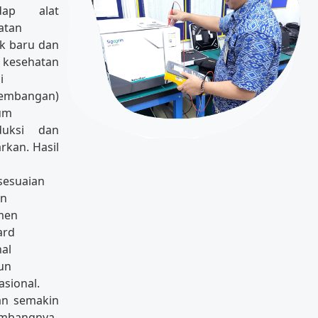
adap alat
atan
k baru dan
kesehatan
i
embangan)
um
duksi dan
rkan. Hasil
sesuaian
an
men
ard
al
un
asional.
n semakin
embangnya