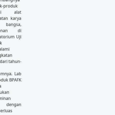
k-produk
asi alat
atan karya
 bangsa,
yanan di
atorium Uji
k
lami
gkatan
dari tahun-
umnya. Lab
roduk BPAFK
a
ukan
minan
 dengan
rluas