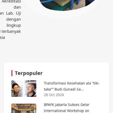
Akreditasi
al, dan
n Lab. Uji
 dengan
lingkup
i terbanyak
sia
Terpopuler
Transformasi Kesehatan ala “tiki-
taka”” Budi Gunadi Sa...
28 Oct 2024
BPAFK Jakarta Sukses Gelar
International Workshop on