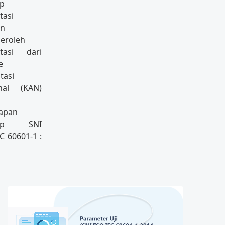
up
tasi
an
eroleh
itasi dari
e
tasi
nal (KAN)
apan
kup SNI
C 60601-1 :