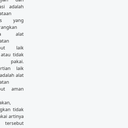
rasi adalah
ataan
ulis yang
rangkan
wa alat
atan
ebut laik
 atau tidak
k pakai.
rtian laik
adalah alat
atan
ebut aman
akan,
gkan tidak
akai artinya
 tersebut