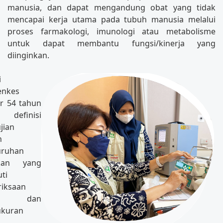
manusia, dan dapat mengandung obat yang tidak
mencapai kerja utama pada tubuh manusia melalui
proses farmakologi, imunologi atau metabolisme
untuk dapat membantu fungsi/kinerja yang
diinginkan.
i
enkes
 54 tahun
 definisi
jian
h
uruhan
akan yang
ti
iksaan
ik, dan
kuran