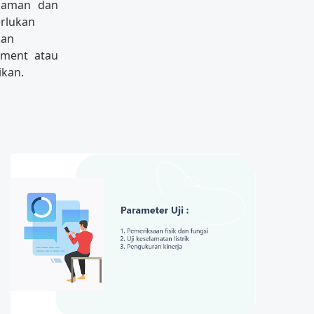
 aman dan
rlukan
kan
tment atau
ikan.