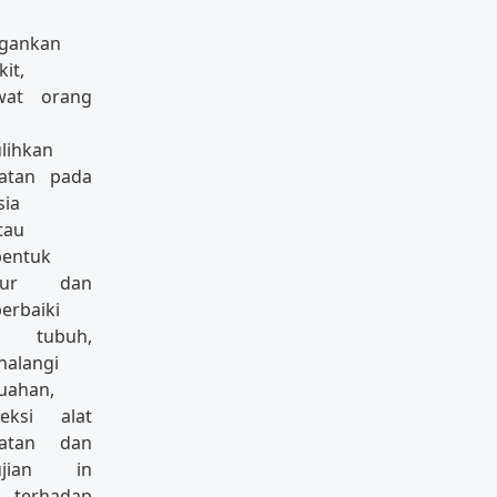
gankan
it,
wat orang
lihkan
atan pada
ia
tau
entuk
ktur dan
rbaiki
si tubuh,
alangi
uahan,
feksi alat
hatan dan
ujian in
 terhadap