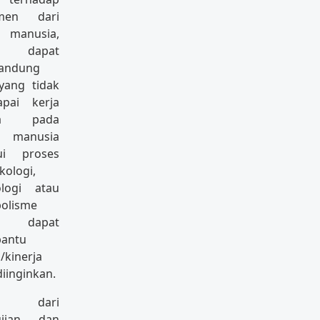
imen dari
 manusia,
 dapat
andung
yang tidak
pai kerja
ma pada
h manusia
ui proses
kologi,
logi atau
olisme
uk dapat
antu
/kinerja
iinginkan.
il dari
ujian dan