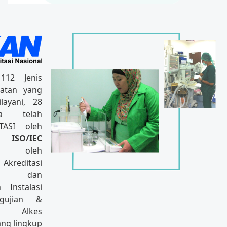
112 Jenis
hatan yang
ayani, 28
nya telah
TASI oleh
SO/IEC
2017
oleh
kreditasi
al, dan
 Instalasi
gujian &
si Alkes
ng lingkup