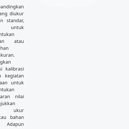
andingkan
yang diukur
n standar,
u untuk
ntukan
ran atau
ahan
kuran.
ngkan
si kalibrasi
h kegiatan
aan untuk
ntukan
aran nilai
jukkan
t ukur
tau bahan
. Adapun