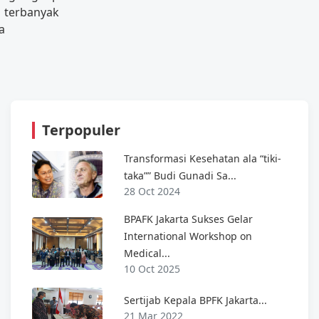
 terbanyak
a
Terpopuler
Transformasi Kesehatan ala “tiki-
taka”” Budi Gunadi Sa...
28 Oct 2024
BPAFK Jakarta Sukses Gelar
International Workshop on
Medical...
10 Oct 2025
Sertijab Kepala BPFK Jakarta...
21 Mar 2022