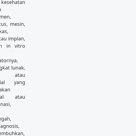
kesehatan
h
umen,
tus, mesin,
kas,
tau implan,
n in vitro
atornya,
gkat lunak,
an atau
rial yang
akan
gal atau
nasi,
gah,
agnosis,
embuhkan,