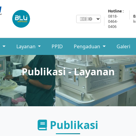
Hotline :
0818-
E
0464-
k
0406
M
Layanan
PPID
Pengaduan
Galeri
Publikasi - Layanan
Publikasi