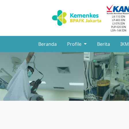
LK-110 IDN
LP-465 IDN
LI-076 IDN
PUP-020 IDN
LSPr-144 IDN
Beranda
Profile
Berita
IK