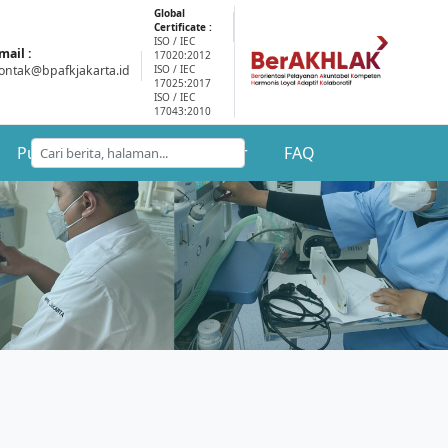
Global
Certificate :
ISO / IEC
mail :
17020:2012
ontak@bpafkjakarta.id
ISO / IEC
17025:2017
ISO / IEC
17043:2010
Publikasi
Kontak
Karir
FAQ